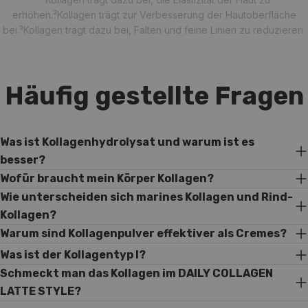
erhöhen.
²Kollagen trägt zur Verbesserung der Hautoberfläche
bei.
³Kollagen trägt dazu bei, Falten und feine Linien zu reduzieren.
Häufig gestellte Fragen
Was ist Kollagenhydrolysat und warum ist es
besser?
Wofür braucht mein Körper Kollagen?
Wie unterscheiden sich marines Kollagen und Rind-
Kollagen?
Warum sind Kollagenpulver effektiver als Cremes?
Was ist der Kollagentyp I?
Schmeckt man das Kollagen im DAILY COLLAGEN
LATTE STYLE?