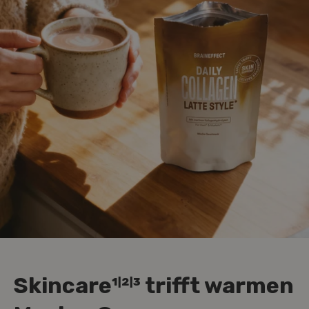
Skincare¹ˡ²ˡ³ trifft warmen