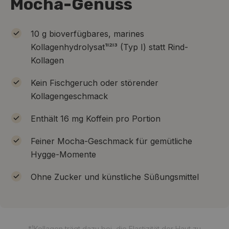
Mocha-Genuss
10 g bioverfügbares, marines
Kollagenhydrolysat¹ˡ²ˡ³ (Typ I) statt Rind-
Kollagen
Kein Fischgeruch oder störender
Kollagengeschmack
Enthält 16 mg Koffein pro Portion
Feiner Mocha-Geschmack für gemütliche
Hygge-Momente
Ohne Zucker und künstliche Süßungsmittel
*
¹Kollagen trägt dazu bei, die Elastizität der Haut zu