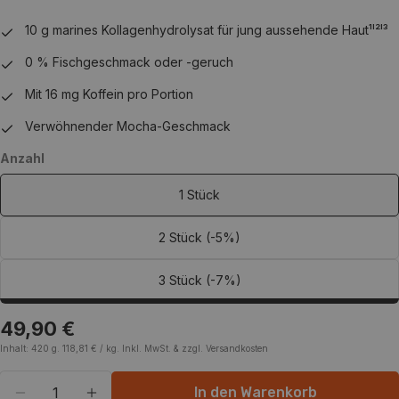
10 g marines Kollagenhydrolysat für jung aussehende Haut¹ˡ²ˡ³
0 % Fischgeschmack oder -geruch
Mit 16 mg Koffein pro Portion
Verwöhnender Mocha-Geschmack
Anzahl
1 Stück
2 Stück (-5%)
3 Stück (-7%)
Regulärer
49,90 €
Preis
EINZELPREIS
pro
Inhalt:
420 g.
118,81 €
/
kg.
Inkl. MwSt. & zzgl. Versandkosten
Menge
In den Warenkorb