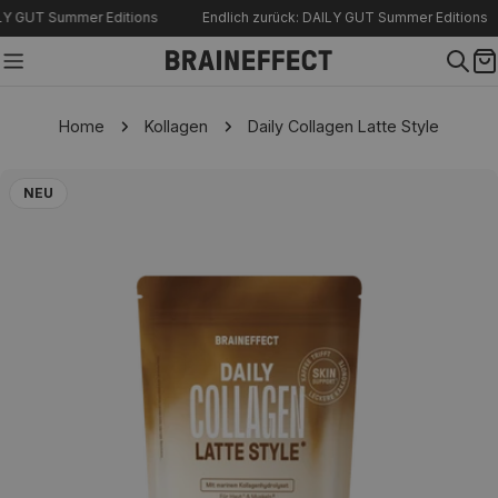
Zum
Y GUT Summer Editions
Endlich zurück: DAILY GUT Summer Editions
Inhalt
springen
W
Home
Kollagen
Daily Collagen Latte Style
Springe
NEU
zu
den
Produktinformationen