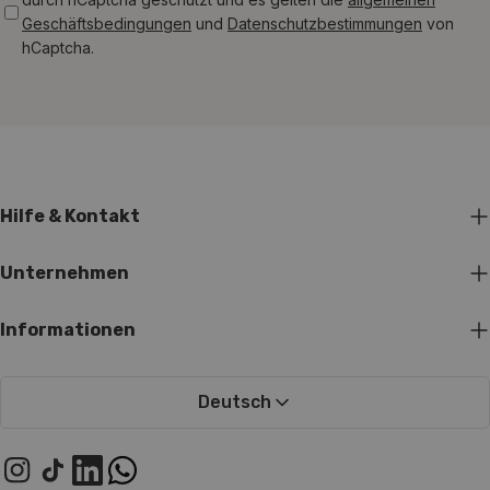
Geschäftsbedingungen
und
Datenschutzbestimmungen
von
hCaptcha.
Hilfe & Kontakt
Unternehmen
Informationen
Deutsch
Instagram
TikTok
LinkedIn
WhatsApp